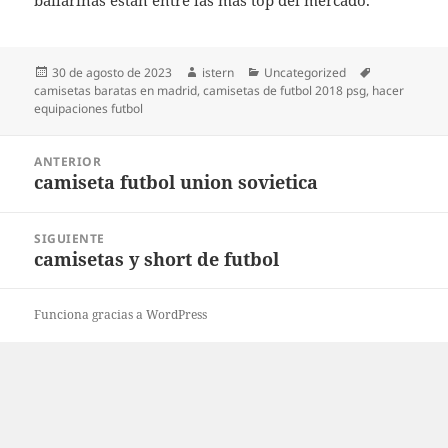
bailarinas están entre las más top del mercado.
Publicado
Autor
Categorías
Etiquetas
30 de agosto de 2023
istern
Uncategorized
el
camisetas baratas en madrid
,
camisetas de futbol 2018 psg
,
hacer
equipaciones futbol
Navegación
ANTERIOR
de
camiseta futbol union sovietica
Entrada
entradas
anterior:
SIGUIENTE
camisetas y short de futbol
Entrada
siguiente:
Funciona gracias a WordPress