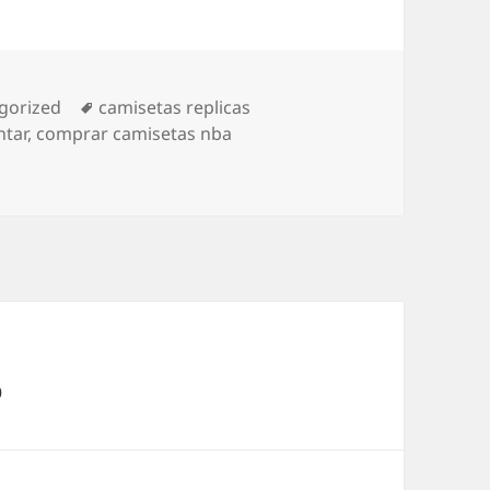
rías
Etiquetas
gorized
camisetas replicas
ntar
,
comprar camisetas nba
o