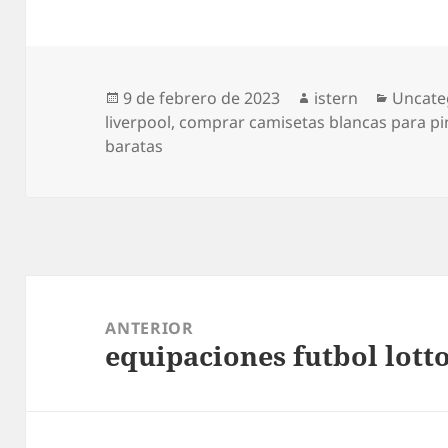
Publicado
Autor
Catego
9 de febrero de 2023
istern
Uncate
el
liverpool
,
comprar camisetas blancas para pi
baratas
Navegación
de
ANTERIOR
equipaciones futbol lott
entradas
Entrada
anterior: