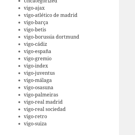
Uncategorized
vigo-ajax
vigo-atlético de madrid
vigo-barça
vigo-betis
vigo-borussia dortmund
vigo-cádiz
vigo-españa
vigo-gremio
vigo-index
vigo-juventus
vigo-málaga
vigo-osasuna
vigo-palmeiras
vigo-real madrid
vigo-real sociedad
vigo-retro
vigo-suiza