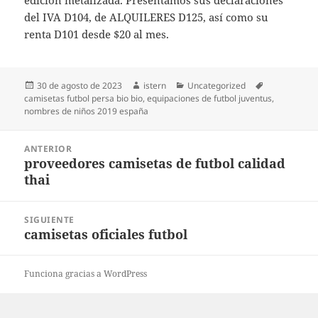
edición metalizada. Presentamos sus declaraciones
del IVA D104, de ALQUILERES D125, así como su
renta D101 desde $20 al mes.
Publicado
Autor
Categorías
Etiquetas
30 de agosto de 2023
istern
Uncategorized
el
camisetas futbol persa bio bio
,
equipaciones de futbol juventus
,
nombres de niños 2019 españa
Navegación
ANTERIOR
de
proveedores camisetas de futbol calidad
Entrada
entradas
thai
anterior:
SIGUIENTE
camisetas oficiales futbol
Entrada
siguiente:
Funciona gracias a WordPress