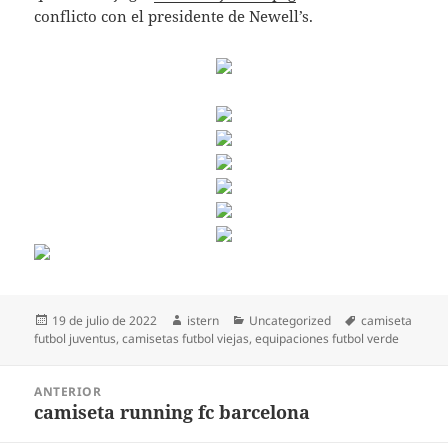
conflicto con el presidente de Newell’s.
Publicado
Autor
Categorías
Etiquetas
19 de julio de 2022
istern
Uncategorized
camiseta
el
futbol juventus
,
camisetas futbol viejas
,
equipaciones futbol verde
Navegación
ANTERIOR
de
camiseta running fc barcelona
Entrada
entradas
anterior: