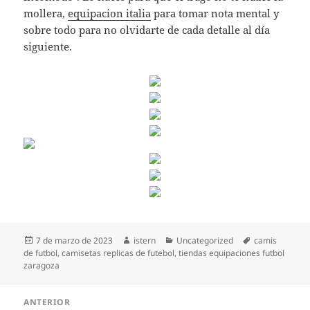
mollera,
equipacion italia
para tomar nota mental y
sobre todo para no olvidarte de cada detalle al día
siguiente.
Publicado
Autor
Categorías
Etiquetas
7 de marzo de 2023
istern
Uncategorized
camis
el
de futbol
,
camisetas replicas de futebol
,
tiendas equipaciones futbol
zaragoza
Navegación
ANTERIOR
de