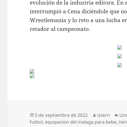
evolución de la industria editora. En
interrumpió a Cena diciéndole que no
Wrestlemania y lo reto a una lucha en
retador al campeonato.
Publicado
Autor
Cat
5 de septiembre de 2022
istern
Unc
el
futbol
,
equipacion del malaga para bebe
,
tie