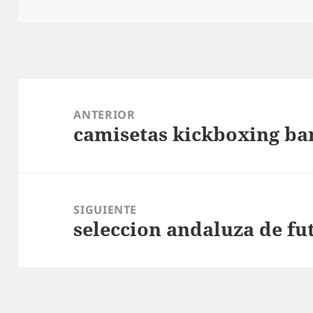
Navegación
de
ANTERIOR
camisetas kickboxing ba
entradas
Entrada
anterior:
SIGUIENTE
seleccion andaluza de fu
Entrada
siguiente: