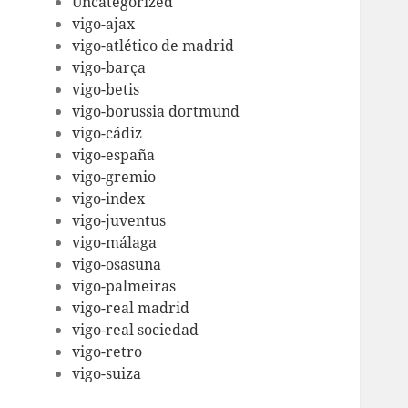
Uncategorized
vigo-ajax
vigo-atlético de madrid
vigo-barça
vigo-betis
vigo-borussia dortmund
vigo-cádiz
vigo-españa
vigo-gremio
vigo-index
vigo-juventus
vigo-málaga
vigo-osasuna
vigo-palmeiras
vigo-real madrid
vigo-real sociedad
vigo-retro
vigo-suiza