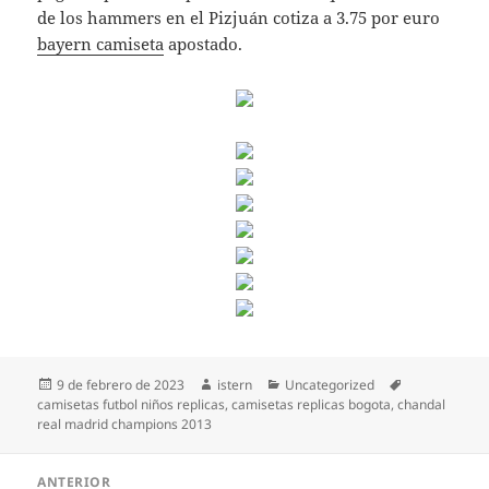
de los hammers en el Pizjuán cotiza a 3.75 por euro
bayern camiseta
apostado.
Publicado
Autor
Categorías
Etiquetas
9 de febrero de 2023
istern
Uncategorized
el
camisetas futbol niños replicas
,
camisetas replicas bogota
,
chandal
real madrid champions 2013
Navegación
ANTERIOR