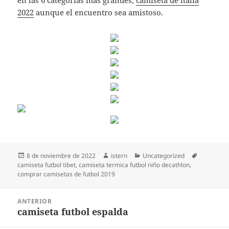
en las 6 categorías más grandes,
camiseta de italia
2022
aunque el encuentro sea amistoso.
Publicado
Autor
Categorías
Etiquetas
8 de noviembre de 2022
istern
Uncategorized
el
camiseta futbol tibet
,
camiseta termica futbol niño decathlon
,
comprar camisetas de futbol 2019
Navegación
ANTERIOR
de
camiseta futbol espalda
Entrada
entradas
anterior: