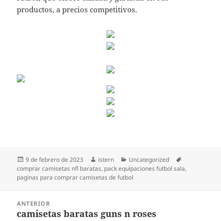
productos, a precios competitivos.
Publicado
Autor
Categorías
Etiquetas
9 de febrero de 2023
istern
Uncategorized
el
comprar camisetas nfl baratas
,
pack equipaciones futbol sala
,
paginas para comprar camisetas de futbol
Navegación
ANTERIOR
de
camisetas baratas guns n roses
Entrada
entradas