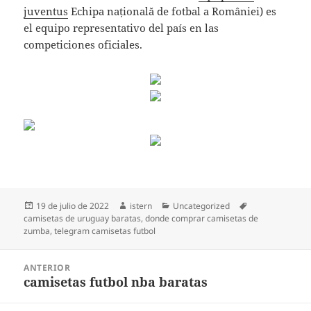
juventus
Echipa națională de fotbal a României) es
el equipo representativo del país en las
competiciones oficiales.
Publicado
Autor
Categorías
Etiquetas
19 de julio de 2022
istern
Uncategorized
el
camisetas de uruguay baratas
,
donde comprar camisetas de
zumba
,
telegram camisetas futbol
Navegación
ANTERIOR
de
camisetas futbol nba baratas
Entrada
entradas
anterior: