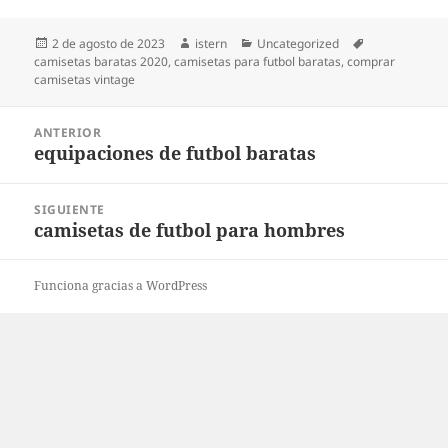
Publicado
Autor
Categorías
Etiquetas
2 de agosto de 2023
istern
Uncategorized
el
camisetas baratas 2020
,
camisetas para futbol baratas
,
comprar
camisetas vintage
Navegación
ANTERIOR
de
equipaciones de futbol baratas
Entrada
entradas
anterior:
SIGUIENTE
camisetas de futbol para hombres
Entrada
siguiente:
Funciona gracias a WordPress