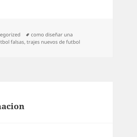
orías
Etiquetas
egorized
como diseñar una
tbol falsas
,
trajes nuevos de futbol
macion