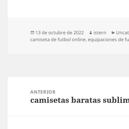
Publicado
Autor
Categ
13 de octubre de 2022
istern
Uncat
el
camiseta de futbol online
,
equipaciones de fu
Navegación
de
ANTERIOR
camisetas baratas subli
entradas
Entrada
anterior: