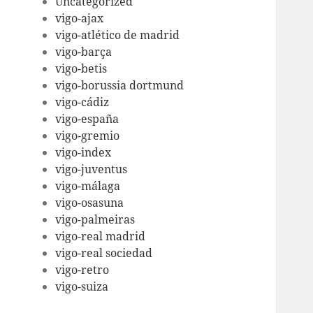
Uncategorized
vigo-ajax
vigo-atlético de madrid
vigo-barça
vigo-betis
vigo-borussia dortmund
vigo-cádiz
vigo-españa
vigo-gremio
vigo-index
vigo-juventus
vigo-málaga
vigo-osasuna
vigo-palmeiras
vigo-real madrid
vigo-real sociedad
vigo-retro
vigo-suiza