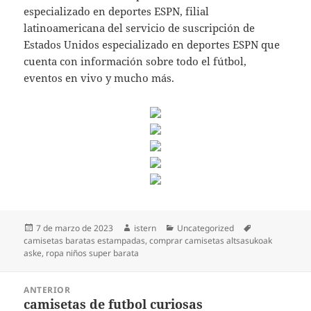
especializado en deportes ESPN, filial
latinoamericana del servicio de suscripción de
Estados Unidos especializado en deportes ESPN que
cuenta con información sobre todo el fútbol,
eventos en vivo y mucho más.
Publicado
Autor
Categorías
Etiquetas
7 de marzo de 2023
istern
Uncategorized
el
camisetas baratas estampadas
,
comprar camisetas altsasukoak
aske
,
ropa niños super barata
Navegación
ANTERIOR
de
camisetas de futbol curiosas
Entrada