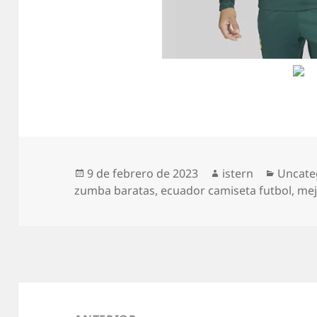
Publicado
Autor
Catego
9 de febrero de 2023
istern
Uncate
el
zumba baratas
,
ecuador camiseta futbol
,
mej
Navegación
de