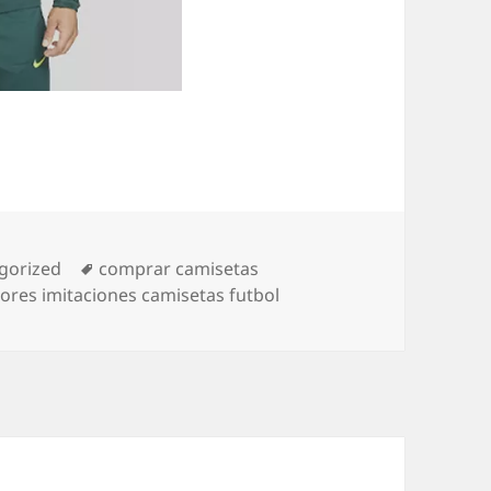
rías
Etiquetas
gorized
comprar camisetas
ores imitaciones camisetas futbol