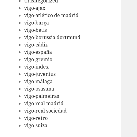
Uncategorized
vigo-ajax
vigo-atlético de madrid
vigo-barça
vigo-betis
vigo-borussia dortmund
vigo-cádiz
vigo-españa
vigo-gremio
vigo-index
vigo-juventus
vigo-málaga
vigo-osasuna
vigo-palmeiras
vigo-real madrid
vigo-real sociedad
vigo-retro
vigo-suiza