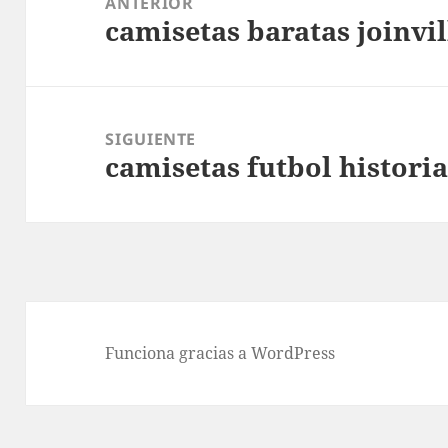
ANTERIOR
camisetas baratas joinvil
entradas
Entrada
anterior:
SIGUIENTE
camisetas futbol histori
Entrada
siguiente:
Funciona gracias a WordPress