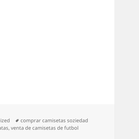
s
Etiquetas
ized
comprar camisetas soziedad
atas
,
venta de camisetas de futbol