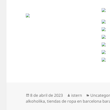
Publicado
Autor
Categoría
8 de abril de 2023
istern
Uncategor
el
alkoholika
,
tiendas de ropa en barcelona bar