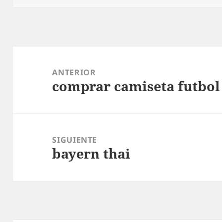
Navegación
de
ANTERIOR
comprar camiseta futbol
entradas
Entrada
anterior:
SIGUIENTE
bayern thai
Entrada
siguiente: