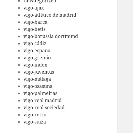
Uncategorized
vigo-ajax
vigo-atlético de madrid
vigo-barça
vigo-betis
vigo-borussia dortmund
vigo-cádiz
vigo-españa
vigo-gremio
vigo-index
vigo-juventus
vigo-málaga
vigo-osasuna
vigo-palmeiras
vigo-real madrid
vigo-real sociedad
vigo-retro
vigo-suiza