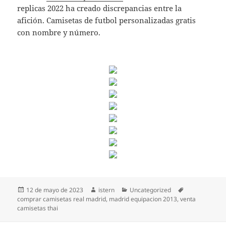
replicas 2022 ha creado discrepancias entre la
afición. Camisetas de futbol personalizadas gratis
con nombre y número.
Publicado
Autor
Categorías
Etiquetas
12 de mayo de 2023
istern
Uncategorized
el
comprar camisetas real madrid
,
madrid equipacion 2013
,
venta
camisetas thai