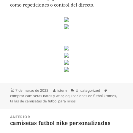
como repeticiones o control del directo.
Publicado
Autor
Categorías
Etiquetas
7 de marzo de 2023
istern
Uncategorized
el
comprar camisetas natos y waor
,
equipaciones de futbol kromex
,
tallas de camisetas de futbol para niños
Navegación
ANTERIOR
de
camisetas futbol nike personalizadas
Entrada
entradas
anterior: