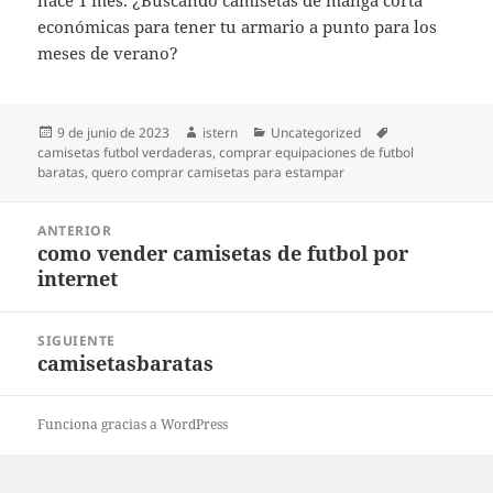
hace 1 mes. ¿Buscando camisetas de manga corta
económicas para tener tu armario a punto para los
meses de verano?
Publicado
Autor
Categorías
Etiquetas
9 de junio de 2023
istern
Uncategorized
el
camisetas futbol verdaderas
,
comprar equipaciones de futbol
baratas
,
quero comprar camisetas para estampar
Navegación
ANTERIOR
de
como vender camisetas de futbol por
Entrada
entradas
internet
anterior:
SIGUIENTE
camisetasbaratas
Entrada
siguiente:
Funciona gracias a WordPress