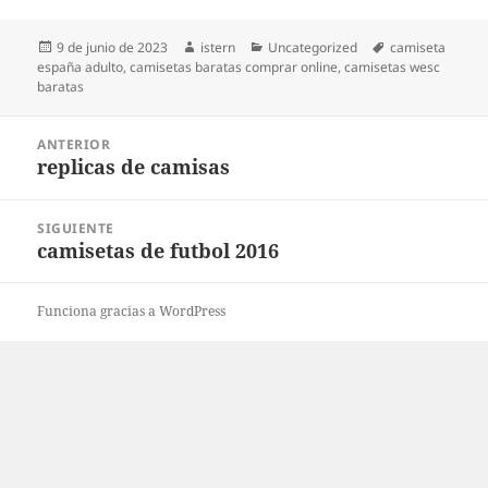
Publicado
Autor
Categorías
Etiquetas
9 de junio de 2023
istern
Uncategorized
camiseta
el
españa adulto
,
camisetas baratas comprar online
,
camisetas wesc
baratas
Navegación
ANTERIOR
de
replicas de camisas
Entrada
entradas
anterior:
SIGUIENTE
camisetas de futbol 2016
Entrada
siguiente:
Funciona gracias a WordPress