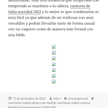
abullonadas, toda una tendencia que temporada tras
temporada se mantiene a la cabeza,
camiseta de
italia mundial 2022
y lo mejor es que combinarlas es
muy fácil ya que además de ser estilosas son muy
versátiles y podrás llevarlas tanto de forma casual
con un vaquero como de manera más formal con
una falda.
Publicado
Autor
Categorías
Etiquetas
12 de diciembre de 2022
istern
Uncategorized
el
camisetas futbol atletico de madrid
,
camisetas futbol croacia
,
liquidacion equipaciones futbol niño