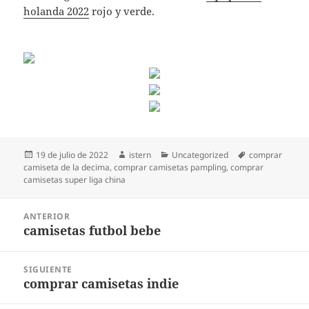
holanda 2022
rojo y verde.
Publicado
Autor
Categorías
Etiquetas
19 de julio de 2022
istern
Uncategorized
comprar
el
camiseta de la decima
,
comprar camisetas pampling
,
comprar
camisetas super liga china
Navegación
ANTERIOR
de
camisetas futbol bebe
Entrada
entradas
anterior:
SIGUIENTE
comprar camisetas indie
Entrada
siguiente: