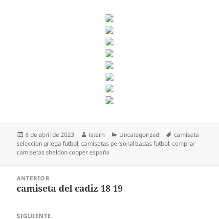
Publicado
Autor
Categorías
Etiquetas
8 de abril de 2023
istern
Uncategorized
camiseta
el
seleccion griega futbol
,
camisetas personalizadas futbol
,
comprar
camisetas sheldon cooper españa
Navegación
ANTERIOR
de
camiseta del cadiz 18 19
Entrada
entradas
anterior:
SIGUIENTE