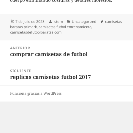
cuerpo eliminando costuras y detalles molestos.
Publicado
Autor
Categorías
Etiquetas
7 de julio de 2023
istern
Uncategorized
camisetas
el
baratas primark
,
camisetas futbol entrenamiento
,
camisetasdefutbolbaratas com
Navegación
ANTERIOR
de
comprar camisetas de futbol
Entrada
entradas
anterior:
SIGUIENTE
replicas camisetas futbol 2017
Entrada
siguiente:
Funciona gracias a WordPress