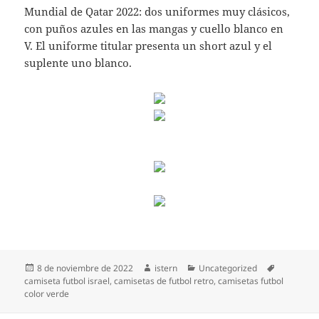
Mundial de Qatar 2022: dos uniformes muy clásicos,
con puños azules en las mangas y cuello blanco en
V. El uniforme titular presenta un short azul y el
suplente uno blanco.
Publicado
Autor
Categorías
Etiquetas
8 de noviembre de 2022
istern
Uncategorized
el
camiseta futbol israel
,
camisetas de futbol retro
,
camisetas futbol
color verde