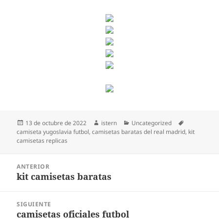
Publicado
Autor
Categorías
Etiquetas
13 de octubre de 2022
istern
Uncategorized
el
camiseta yugoslavia futbol
,
camisetas baratas del real madrid
,
kit
camisetas replicas
Navegación
ANTERIOR
de
kit camisetas baratas
Entrada
entradas
anterior:
SIGUIENTE
camisetas oficiales futbol
Entrada