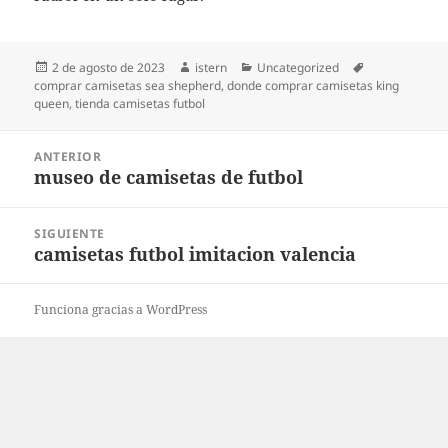
Publicado
Autor
Categorías
Etiquetas
2 de agosto de 2023
istern
Uncategorized
el
comprar camisetas sea shepherd
,
donde comprar camisetas king
queen
,
tienda camisetas futbol
Navegación
ANTERIOR
de
museo de camisetas de futbol
Entrada
entradas
anterior:
SIGUIENTE
camisetas futbol imitacion valencia
Entrada
siguiente:
Funciona gracias a WordPress