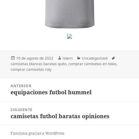
Publicado
Autor
Categorías
Etiquetas
10 de agosto de 2022
istern
Uncategorized
el
camisetas blancas baratas quito
,
comprar camisetas en tokio
,
comprar camisetas roly
Navegación
ANTERIOR
de
equipaciones futbol hummel
Entrada
entradas
anterior:
SIGUIENTE
camisetas futbol baratas opiniones
Entrada
siguiente:
Funciona gracias a WordPress