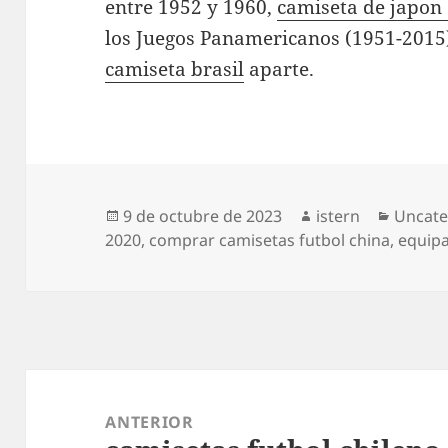
entre 1952 y 1960,
camiseta de japon
los Juegos Panamericanos (1951-2015)
camiseta brasil
aparte.
Publicado
Autor
Catego
9 de octubre de 2023
istern
Uncate
el
2020
,
comprar camisetas futbol china
,
equipa
Navegación
de
ANTERIOR
entradas
Entrada