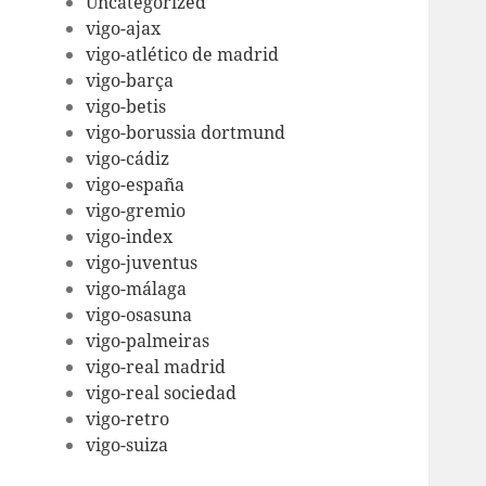
Uncategorized
vigo-ajax
vigo-atlético de madrid
vigo-barça
vigo-betis
vigo-borussia dortmund
vigo-cádiz
vigo-españa
vigo-gremio
vigo-index
vigo-juventus
vigo-málaga
vigo-osasuna
vigo-palmeiras
vigo-real madrid
vigo-real sociedad
vigo-retro
vigo-suiza