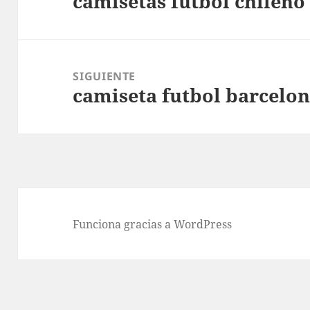
camisetas futbol chileno
anterior:
SIGUIENTE
camiseta futbol barcelon
Entrada
siguiente:
Funciona gracias a WordPress