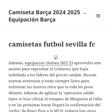
Camiseta Barça 2024 2025 →
Equipación Barça
MENÚ
Y
WIDGETS
camisetas futbol sevilla fc
Además,
equipacion chelsea 2022 23
aprovechó este
asunto para reprochar al Gobierno que haya
indultado a los líderes del procés catalán. Buscan
nuevas aventuras y están siempre listos para
enfrentar los nuevos retos que la vida les pone
delante. Además de agilizar la ‘operación salida’
(ayer se hizo oficial el traspaso de Mingueza al Celta
y en las próximas horas llegará la confirmación del
‘exilio’ de Riqui Puig a la MLS), todavía hay otros