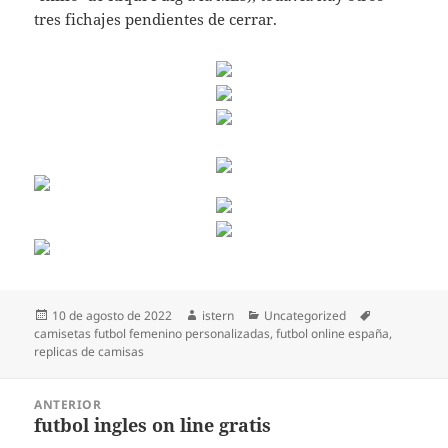
tres fichajes pendientes de cerrar.
Publicado
Autor
Categorías
Etiquetas
10 de agosto de 2022
istern
Uncategorized
el
camisetas futbol femenino personalizadas
,
futbol online españa
,
replicas de camisas
Navegación
ANTERIOR
de
futbol ingles on line gratis
Entrada
entradas