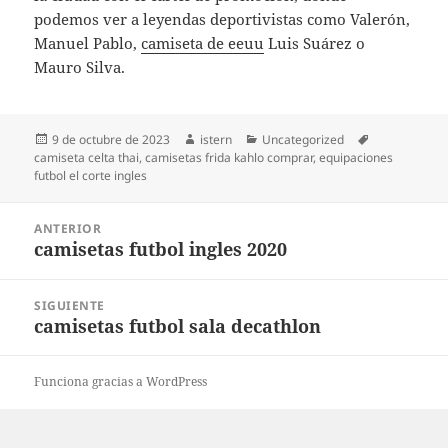
podemos ver a leyendas deportivistas como Valerón,
Manuel Pablo,
camiseta de eeuu
Luis Suárez o
Mauro Silva.
Publicado
Autor
Categorías
Etiquetas
9 de octubre de 2023
istern
Uncategorized
el
camiseta celta thai
,
camisetas frida kahlo comprar
,
equipaciones
futbol el corte ingles
Navegación
ANTERIOR
de
camisetas futbol ingles 2020
Entrada
entradas
anterior:
SIGUIENTE
camisetas futbol sala decathlon
Entrada
siguiente:
Funciona gracias a WordPress