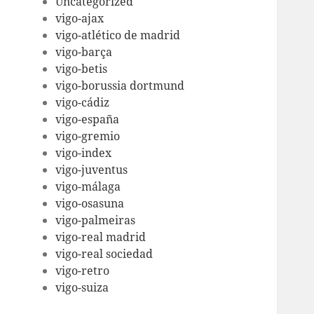
Uncategorized
vigo-ajax
vigo-atlético de madrid
vigo-barça
vigo-betis
vigo-borussia dortmund
vigo-cádiz
vigo-españa
vigo-gremio
vigo-index
vigo-juventus
vigo-málaga
vigo-osasuna
vigo-palmeiras
vigo-real madrid
vigo-real sociedad
vigo-retro
vigo-suiza