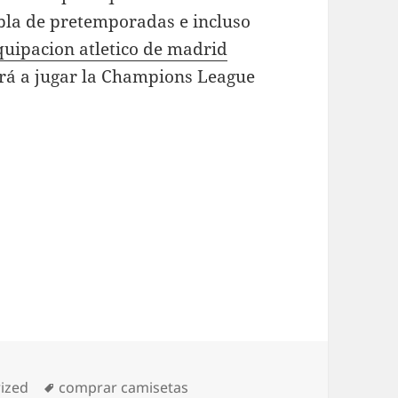
bla de pretemporadas e incluso
quipacion atletico de madrid
erá a jugar la Champions League
s
Etiquetas
ized
comprar camisetas