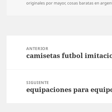
el
originales por mayor
,
cosas baratas en argen
Navegación
de
ANTERIOR
camisetas futbol imitaci
entradas
Entrada
anterior:
SIGUIENTE
equipaciones para equip
Entrada
siguiente: