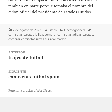
causaron más impacto fueron las Nike Air Force 1,
también en parte porque tomaba el nombre del
avión oficial del presidente de Estados Unidos.
Publicado
Autor
Categorías
Etiquetas
2 de agosto de 2023
istern
Uncategorized
el
camisetas baratas la liga
,
comprar camisetas adidas baratas
,
comprar camisetas ultras sur real madrid
Navegación
ANTERIOR
de
trajes de futbol
Entrada
entradas
anterior:
SIGUIENTE
camisetas futbol spain
Entrada
siguiente:
Funciona gracias a WordPress