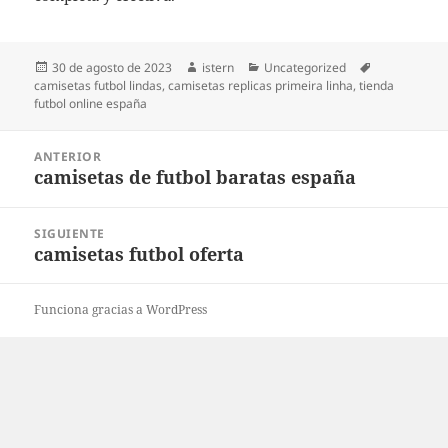
Publicado
Autor
Categorías
Etiquetas
30 de agosto de 2023
istern
Uncategorized
el
camisetas futbol lindas
,
camisetas replicas primeira linha
,
tienda
futbol online españa
Navegación
ANTERIOR
de
camisetas de futbol baratas españa
Entrada
entradas
anterior:
SIGUIENTE
camisetas futbol oferta
Entrada
siguiente:
Funciona gracias a WordPress