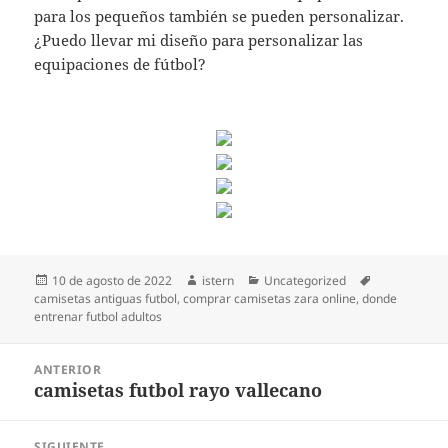
para los pequeños también se pueden personalizar.
¿Puedo llevar mi diseño para personalizar las
equipaciones de fútbol?
Publicado
Autor
Categorías
Etiquetas
10 de agosto de 2022
istern
Uncategorized
el
camisetas antiguas futbol
,
comprar camisetas zara online
,
donde
entrenar futbol adultos
Navegación
ANTERIOR
de
camisetas futbol rayo vallecano
Entrada
entradas
anterior:
SIGUIENTE