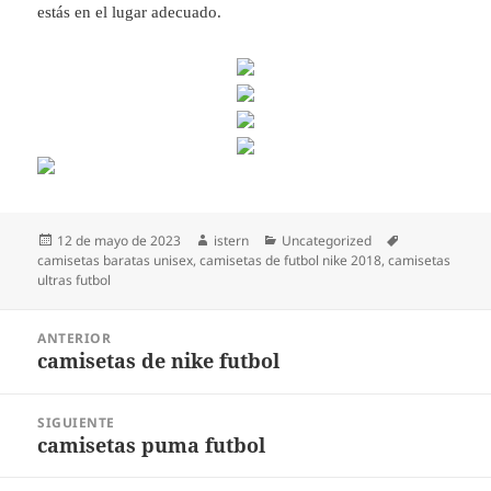
estás en el lugar adecuado.
Publicado
Autor
Categorías
Etiquetas
12 de mayo de 2023
istern
Uncategorized
el
camisetas baratas unisex
,
camisetas de futbol nike 2018
,
camisetas
ultras futbol
Navegación
ANTERIOR
de
camisetas de nike futbol
Entrada
entradas
anterior:
SIGUIENTE
camisetas puma futbol
Entrada
siguiente: