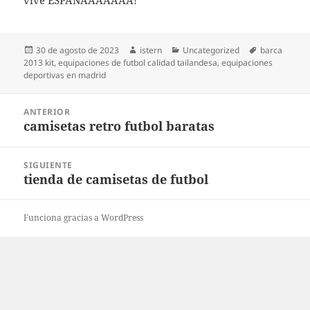
vive ESPAÑAAAAAAA!
Publicado
Autor
Categorías
Etiquetas
30 de agosto de 2023
istern
Uncategorized
barca
el
2013 kit
,
equipaciones de futbol calidad tailandesa
,
equipaciones
deportivas en madrid
Navegación
ANTERIOR
de
camisetas retro futbol baratas
Entrada
entradas
anterior:
SIGUIENTE
tienda de camisetas de futbol
Entrada
siguiente:
Funciona gracias a WordPress