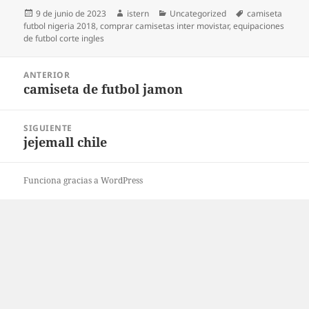
Publicado
Autor
Categorías
Etiquetas
9 de junio de 2023
istern
Uncategorized
camiseta
el
futbol nigeria 2018
,
comprar camisetas inter movistar
,
equipaciones
de futbol corte ingles
Navegación
ANTERIOR
de
camiseta de futbol jamon
Entrada
entradas
anterior:
SIGUIENTE
jejemall chile
Entrada
siguiente:
Funciona gracias a WordPress