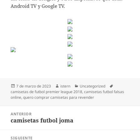
Android TV y Google TV.
Publicado
Autor
Categorías
Etiquetas
7 de marzo de 2023
istern
Uncategorized
el
camisetas de futbol premier league 2018
,
camisetas futbol falsas
online
,
quero comprar camisetas para revender
Navegación
ANTERIOR
de
camisetas futbol joma
Entrada
entradas
anterior:
SIGUIENTE