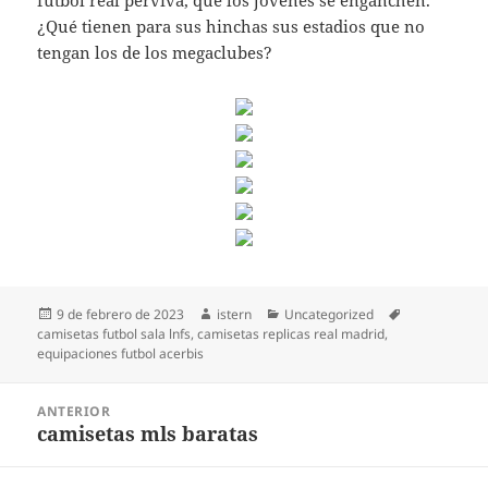
fútbol real perviva, que los jóvenes se enganchen.
¿Qué tienen para sus hinchas sus estadios que no
tengan los de los megaclubes?
Publicado
Autor
Categorías
Etiquetas
9 de febrero de 2023
istern
Uncategorized
el
camisetas futbol sala lnfs
,
camisetas replicas real madrid
,
equipaciones futbol acerbis
Navegación
ANTERIOR
de
camisetas mls baratas
Entrada
entradas
anterior: