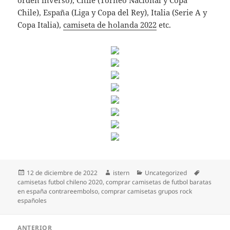
orden inverso), Chile (Torneo Nacional y Copa
Chile), España (Liga y Copa del Rey), Italia (Serie A y
Copa Italia),
camiseta de holanda 2022
etc.
Publicado
Autor
Categorías
Etiquetas
12 de diciembre de 2022
istern
Uncategorized
el
camisetas futbol chileno 2020
,
comprar camisetas de futbol baratas
en españa contrareembolso
,
comprar camisetas grupos rock
españoles
Navegación
ANTERIOR