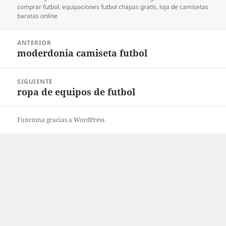
el
comprar futbol
,
equipaciones futbol chapas gratis
,
loja de camisetas
baratas online
Navegación
ANTERIOR
de
moderdonia camiseta futbol
Entrada
entradas
anterior:
SIGUIENTE
ropa de equipos de futbol
Entrada
siguiente:
Funciona gracias a WordPress