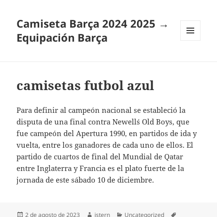
Camiseta Barça 2024 2025 →
Equipación Barça
MENÚ
Y
WIDGETS
camisetas futbol azul
Para definir al campeón nacional se estableció la
disputa de una final contra Newell´s Old Boys, que
fue campeón del Apertura 1990, en partidos de ida y
vuelta, entre los ganadores de cada uno de ellos. El
partido de cuartos de final del Mundial de Qatar
entre Inglaterra y Francia es el plato fuerte de la
jornada de este sábado 10 de diciembre.
Publicado
Autor
Categorías
Etiquetas
2 de agosto de 2023
istern
Uncategorized