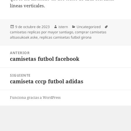
líneas verticales.
Publicado
Autor
Categorías
Etiquetas
9 de octubre de 2023
istern
Uncategorized
el
camisetas replicas por mayor santiago
,
comprar camisetas
altsasukoak aske
,
replicas camisetas futbol girona
Navegación
ANTERIOR
de
camisetas futbol facebook
Entrada
entradas
anterior:
SIGUIENTE
camiseta cccp futbol adidas
Entrada
siguiente:
Funciona gracias a WordPress