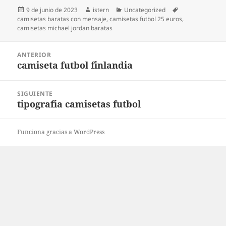
Publicado
Autor
Categorías
Etiquetas
9 de junio de 2023
istern
Uncategorized
el
camisetas baratas con mensaje
,
camisetas futbol 25 euros
,
camisetas michael jordan baratas
Navegación
ANTERIOR
de
camiseta futbol finlandia
Entrada
entradas
anterior:
SIGUIENTE
tipografia camisetas futbol
Entrada
siguiente:
Funciona gracias a WordPress