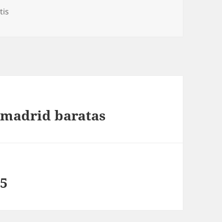
rías
tis
e madrid baratas
25