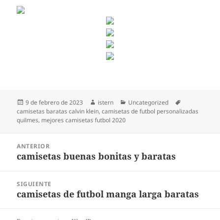
Publicado
Autor
Categorías
Etiquetas
9 de febrero de 2023
istern
Uncategorized
el
camisetas baratas calvin klein
,
camisetas de futbol personalizadas
quilmes
,
mejores camisetas futbol 2020
Navegación
ANTERIOR
de
camisetas buenas bonitas y baratas
Entrada
entradas
anterior:
SIGUIENTE
camisetas de futbol manga larga baratas
Entrada
siguiente: