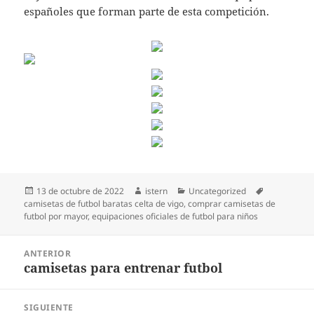
españoles que forman parte de esta competición.
Publicado
Autor
Categorías
Etiquetas
13 de octubre de 2022
istern
Uncategorized
el
camisetas de futbol baratas celta de vigo
,
comprar camisetas de
futbol por mayor
,
equipaciones oficiales de futbol para niños
Navegación
ANTERIOR
de
camisetas para entrenar futbol
Entrada
entradas
anterior:
SIGUIENTE