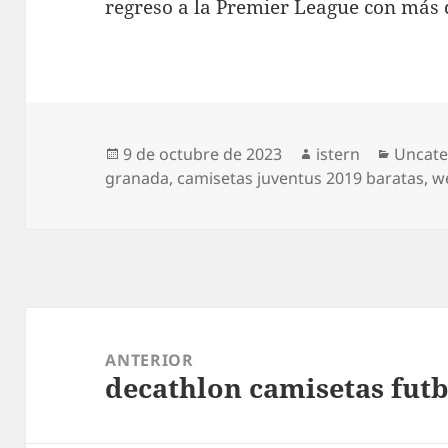
regreso a la Premier League con más 
Publicado
Autor
Catego
9 de octubre de 2023
istern
Uncate
el
granada
,
camisetas juventus 2019 baratas
,
we
Navegación
de
ANTERIOR
decathlon camisetas fut
entradas
Entrada
anterior: