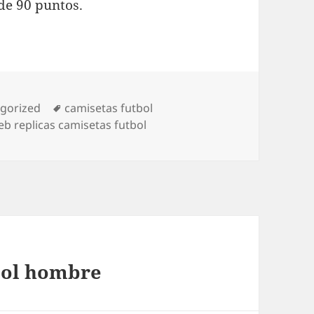
de 90 puntos.
rías
Etiquetas
gorized
camisetas futbol
b replicas camisetas futbol
bol hombre