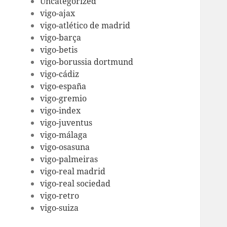
Uncategorized
vigo-ajax
vigo-atlético de madrid
vigo-barça
vigo-betis
vigo-borussia dortmund
vigo-cádiz
vigo-españa
vigo-gremio
vigo-index
vigo-juventus
vigo-málaga
vigo-osasuna
vigo-palmeiras
vigo-real madrid
vigo-real sociedad
vigo-retro
vigo-suiza