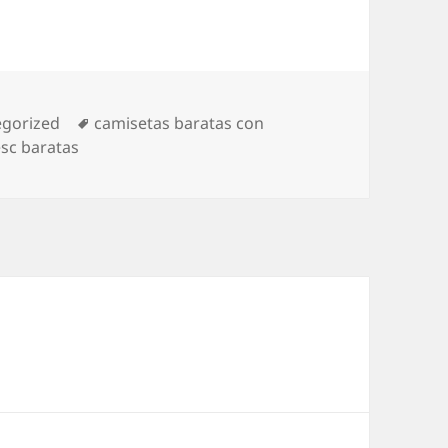
rías
Etiquetas
egorized
camisetas baratas con
sc baratas