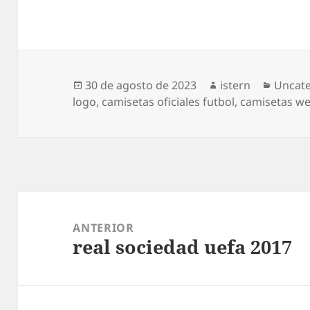
Publicado
Autor
Catego
30 de agosto de 2023
istern
Uncat
el
logo
,
camisetas oficiales futbol
,
camisetas we
Navegación
de
ANTERIOR
real sociedad uefa 2017
entradas
Entrada
anterior: