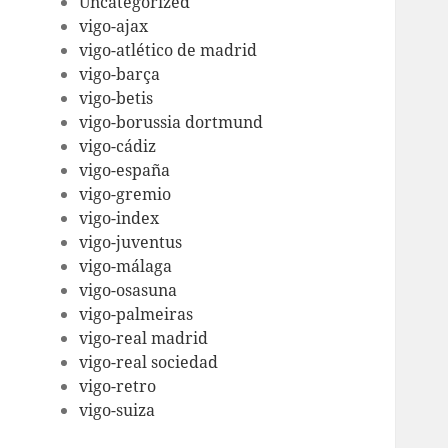
Uncategorized
vigo-ajax
vigo-atlético de madrid
vigo-barça
vigo-betis
vigo-borussia dortmund
vigo-cádiz
vigo-españa
vigo-gremio
vigo-index
vigo-juventus
vigo-málaga
vigo-osasuna
vigo-palmeiras
vigo-real madrid
vigo-real sociedad
vigo-retro
vigo-suiza