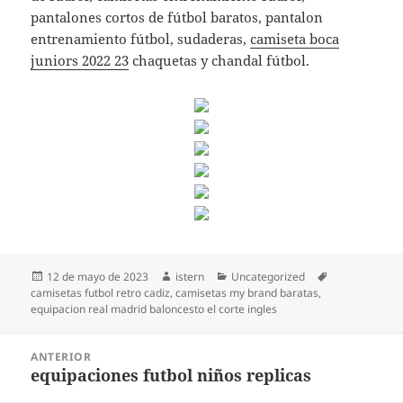
pantalones cortos de fútbol baratos, pantalon
entrenamiento fútbol, sudaderas,
camiseta boca
juniors 2022 23
chaquetas y chandal fútbol.
Publicado
Autor
Categorías
Etiquetas
12 de mayo de 2023
istern
Uncategorized
el
camisetas futbol retro cadiz
,
camisetas my brand baratas
,
equipacion real madrid baloncesto el corte ingles
Navegación
ANTERIOR
de
equipaciones futbol niños replicas
Entrada
entradas
anterior: