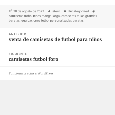
Publicado
Autor
Categorías
Etiquetas
30 de agosto de 2023
istern
Uncategorized
el
camisetas futbol niños manga larga
,
camisetas tallas grandes
baratas
,
equipaciones futbol personalizadas baratas
Navegación
ANTERIOR
de
venta de camisetas de futbol para niños
Entrada
entradas
anterior:
SIGUIENTE
camisetas futbol foro
Entrada
siguiente:
Funciona gracias a WordPress